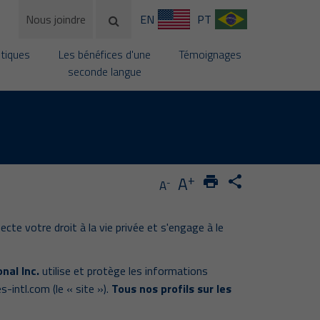
Nous joindre
EN
PT
stiques
Les bénéfices d'une
Témoignages
seconde langue
+
A
print
share
-
A
ecte votre droit à la vie privée et s'engage à le
nal Inc.
utilise et protège les informations
s-intl.com (le « site »).
Tous nos profils sur les