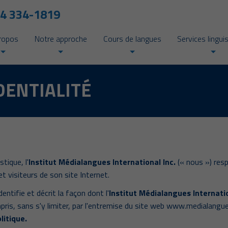
4 334-1819
ropos
Notre approche
Cours de langues
Services lingui
DENTIALITÉ
tique, l'
Institut Médialangues International Inc.
(« nous ») resp
t visiteurs de son site Internet.
dentifie et décrit la façon dont l'
Institut Médialangues Internatio
ompris, sans s'y limiter, par l'entremise du site web www.medialangue
litique.