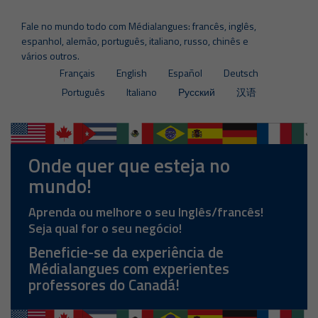
Fale no mundo todo com Médialangues: francês, inglês,
espanhol, alemão, português, italiano, russo, chinês e
vários outros.
Français
English
Español
Deutsch
Português
Italiano
Русский
汉语
Onde quer que esteja no
mundo!
Aprenda ou melhore o seu Inglês/francês!
Seja qual for o seu negócio!
Beneficie-se da experiência de
Médialangues com experientes
professores do Canadá!