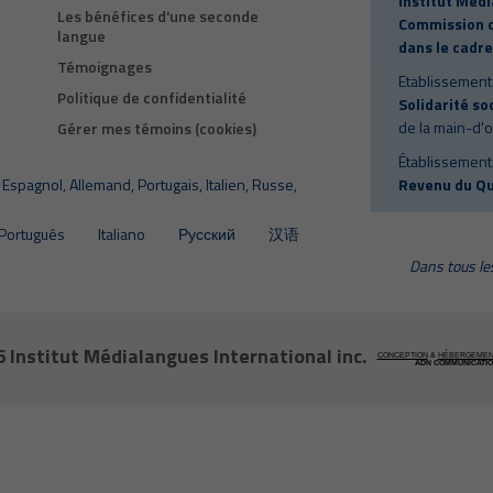
Institut Médi
Les bénéfices d'une seconde
Commission d
langue
dans le cadre
Témoignages
Etablissement
Politique de confidentialité
Solidarité so
de la main-d'
Gérer mes témoins (cookies)
Établissement
Espagnol, Allemand, Portugais, Italien, Russe,
Revenu du Q
Português
Italiano
Русский
汉语
Dans tous les
6
Institut Médialangues International inc.
CONCEPTION
&
HÉBERGEMEN
ADN COMMUNICATI