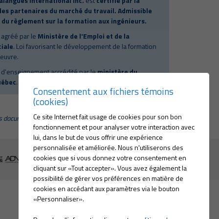
alangues International inc.
est
certifié par la
es partenaires du marché du travail. Admissible
 du règlement sur la formation aux ingénieurs.
 agréé par le
Ministère de l'Emploi et de la
ciale
. Loi favorisant le développement de la formation
oeuvre.
 d'enseignement accrédité par le
ministère du
uébec
.
Consentement aux fichiers témoins
(cookies)
Ce site Internet fait usage de cookies pour son bon
 documents de ce site Internet, le masculin est utilisé sans
fonctionnement et pour analyser votre interaction avec
discrimination, dans le seul but d’alléger le texte.
lui, dans le but de vous offrir une expérience
personnalisée et améliorée. Nous n'utiliserons des
cookies que si vous donnez votre consentement en
T
ON
cliquant sur «Tout accepter». Vous avez également la
possibilité de gérer vos préférences en matière de
cookies en accédant aux paramètres via le bouton
«Personnaliser».