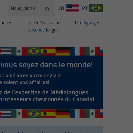
Nous joindre
EN
PT
stiques
Les bénéfices d'une
Témoignages
seconde langue
 vous soyez dans le monde!
u améliorez votre anglais!
e soient vos affaires!
z de l'expertise de Médialangues
 professeurs chevronnés du Canada!