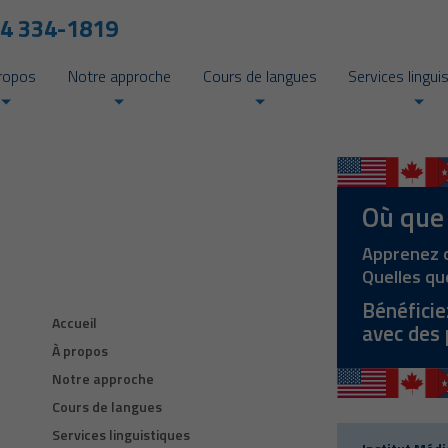
4 334-1819
ropos
Notre approche
Cours de langues
Services lingui
Où que
Apprenez o
Quelles qu
Bénéficie
Accueil
avec des
À propos
Notre approche
Cours de langues
Services linguistiques